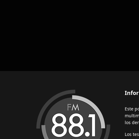
Info
Este p
multim
los de
Los te