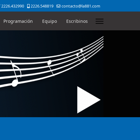
2226.432990
2226.548819
contacto@la881.com
Programación
Equipo
Escribinos